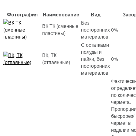
Фотография
Наименование
Вид
Засо
Без
ВК ТК (сменные
посторонних
0%
пластины)
материалов.
С остатками
полуды и
ВК, ТК
пайки, без
0%
(отпаянные)
посторонних
материалов
Фактическ
определяе
по количес
чермета.
Пропорци
бысрорез/
чермет в
изделии мо