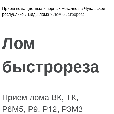
Прием лома цветных и черных металлов в Чувашской
республике
>
Виды лома
>
Лом быстрореза
Лом
быстрореза
Прием лома ВК, ТК,
Р6М5, Р9, Р12, Р3М3