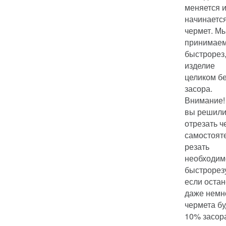
меняется 
начинаетс
чермет. М
принимае
быстрорез,
изделие
целиком б
засора.
Внимание!
вы решил
отрезать ч
самостоят
резать
необходим
быстрорез
если остан
даже немн
чермета бу
10% засор