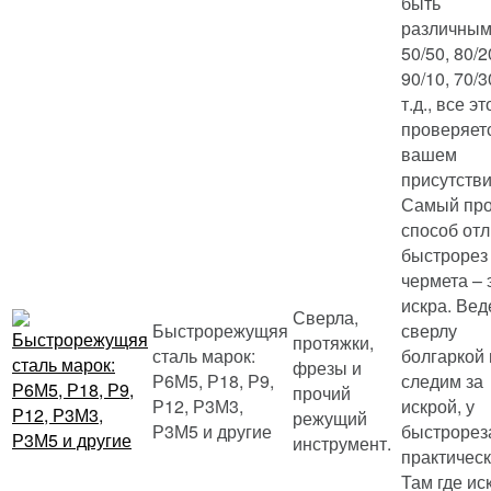
быть
различным
50/50, 80/2
90/10, 70/3
т.д., все эт
проверяет
вашем
присутстви
Самый про
способ отл
быстрорез
чермета – 
искра. Вед
Сверла,
Быстрорежущяя
сверлу
протяжки,
сталь марок:
болгаркой 
фрезы и
Р6М5, Р18, Р9,
следим за
прочий
Р12, Р3М3,
искрой, у
режущий
Р3М5 и другие
быстрорез
инструмент.
практическ
Там где ис